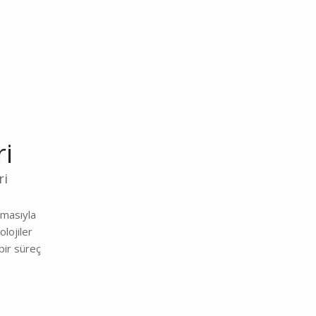
ri
ri
şmasıyla
olojiler
bir süreç