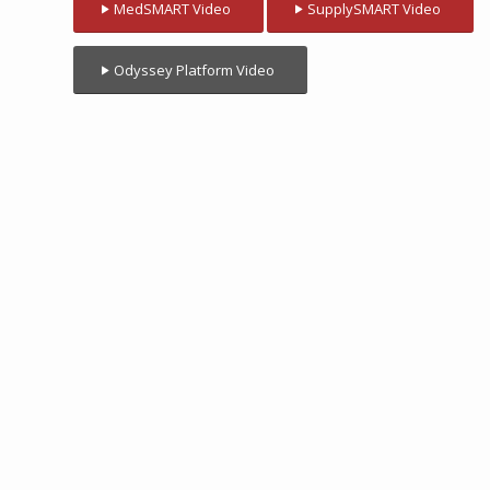
MedSMART Video
SupplySMART Video
Odyssey Platform Video