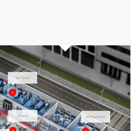
Acil Servis
6
Eczane
Ameliyathane
3